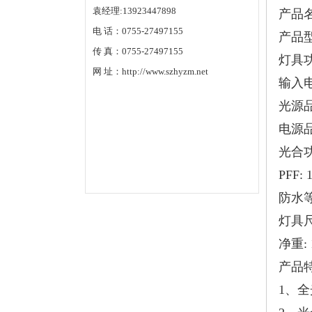
袁经理:13923447898
产品
电 话：0755-27497155
产品
传 真：0755-27497155
灯具功率
网 址：http://www.szhyzm.net
输入电压
光源品
电源品
光合功效:
PFF: 
防水等级
灯具尺寸
净重: 1
产品
1、