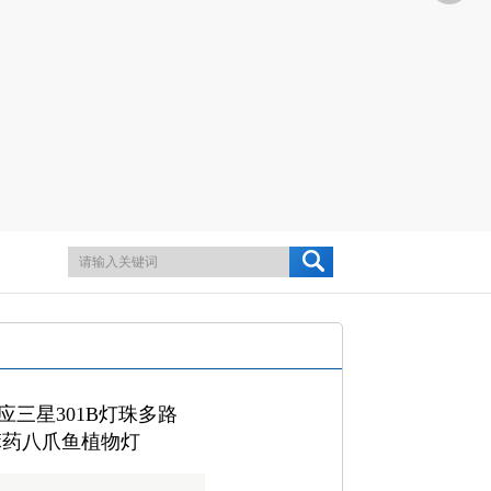
三星301B灯珠多路
麻药八爪鱼植物灯