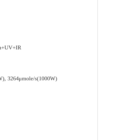
+UV+IR
W), 3264μmole/s(1000W)