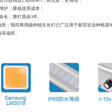
合功效高达2.8μmole/J，高光效，更省电；
免维护，降低使用成本；
寿命长，整灯质保3年。
场所：
我司商用级种植生长灯已广泛用于新型农业种植基
场等场所。