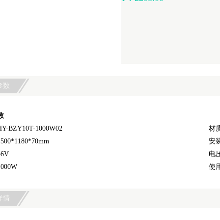
参数
数
-BZY10T-1000W02
材
00*1180*70mm
安
6V
电压
000W
使用
详情