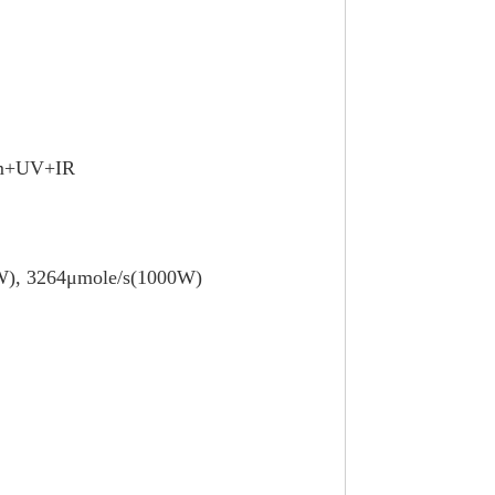
+UV+IR
W), 3264μmole/s(1000W)