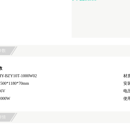
参数
数
-BZY10T-1000W02
材
00*1180*70mm
安
6V
电压
000W
使用
详情