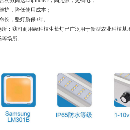
合功效高达2.8μmole/J，高光效，更省电；
免维护，降低使用成本；
寿命长，整灯质保3年。
场所：
我司商用级种植生长灯已广泛用于新型农业种植基
场等场所。