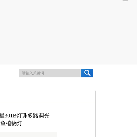
301B灯珠多路调光
爪鱼植物灯