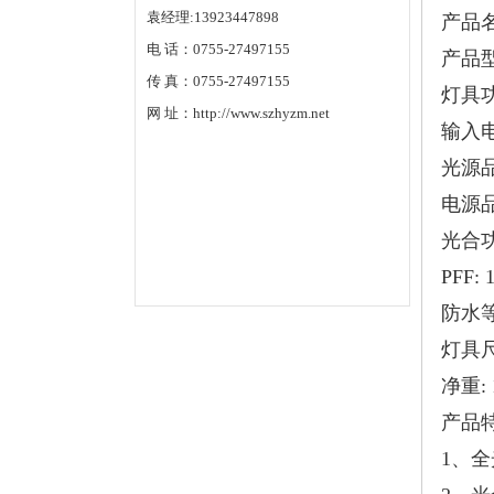
袁经理:13923447898
产品
电 话：0755-27497155
产品
传 真：0755-27497155
灯具功率
网 址：http://www.szhyzm.net
输入电压
光源品
电源品
光合功效:
PFF: 
防水等级
灯具尺寸
净重: 1
产品
1、