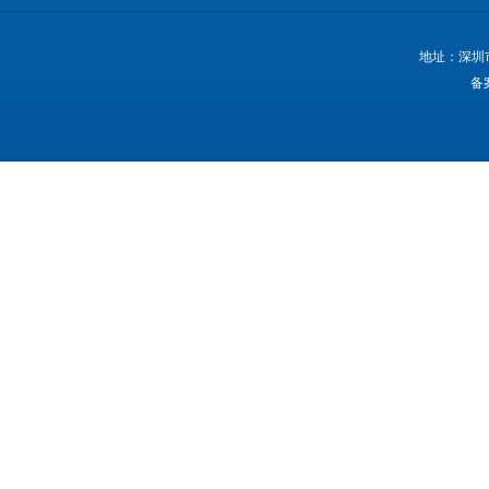
地址：深圳
备