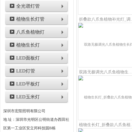
全光谱灯管
植物生长灯管
折叠款八爪鱼植物补光
八爪鱼植物灯
植物生长灯
LED面板灯
LED灯管
双路无极调光八爪鱼植物生长灯_折叠款八爪鱼植物灯_
LED平板灯
LED玉米灯
深圳市宏阳照明有限公司
地 址：深圳市光明区公明街道办西田社
植物生长灯_折叠款八爪鱼植
区第一工业区安立邦科技园B栋