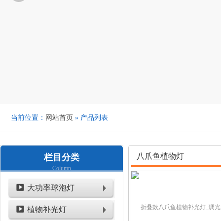
当前位置：
网站首页
» 产品列表
八爪鱼植物灯
栏目分类
Column
大功率球泡灯
植物补光灯