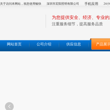
关于访问本网站，祝您使用愉快
深圳市宏阳照明有限公司
手机应用
24小
为您提供安全、经济、专业的
注重服务细节，提高服务品质
网站首页
公司介绍
供应信息
产品展
